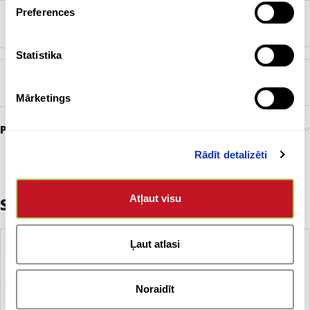
Preferences
KRĀSA
Melns
Statistika
SOMAS MATERIĀLS
Poliesters
Mārketings
Preces pasūtīšana un piegāde
Rādīt detalizēti
Atļaut visu
Saistītie produkti
Ļaut atlasi
Noraidīt