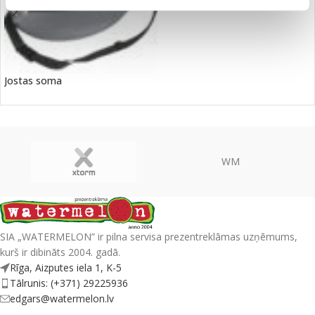
Jostas soma
WM
SIA „WATERMELON” ir pilna servisa prezentreklāmas uzņēmums,
kurš ir dibināts 2004. gadā.
Rīga, Aizputes iela 1, K-5
Tālrunis: (+371) 29225936
edgars@watermelon.lv