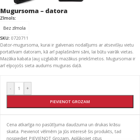
Mugursoma – datora
Zīmols:
Bez zīmola
SKU:
0720711
Dator-mugursoma, kurai ir galvenais nodalījums ar atsevišķu vietu
portatīvam datoram, kā arī paplašināmi sāni, lai būtu vairāk vietas.
Mazāka kabata ļauj uzglabāt mazākus priekšmetos. Mugursomai ir
arī elpojošs sieta audums muguras daļā.
-
+
PIEVIENOT GROZAM
Cena atkarīga no pasūtījuma daudzuma un drukas krāsu
skaita. Pievienot vēlmēm Ja Jūs interesē šis produkts, tad
nospiediet PIEVIENOT Grozam, Aplūkojiet citus