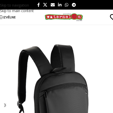
Skip to navigation
Skip to main content
IZVĒLNE
Sākums
/
Produkti
/
Somas un ceļošana
/
Somas
/
Mugursomas