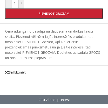
-
+
PIEVIENOT GROZAM
Cena atkarīga no pasūtījuma daudzuma un drukas krāsu
skaita. Pievienot vēlmēm Ja Jūs interesē šis produkts, tad
nospiediet PIEVIENOT Grozam, Aplūkojiet citus
prezentreklāmas priekšmetus un ja Jūs tie interesē, tad
nospiediet PIEVIENOT GROZAM. Dodieties uz sadaļu GROZS
un nosūtiet mums pieprasījumu.
Salīdzināt
Citu zīmolu preces: