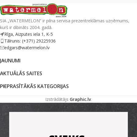
SIA „WATERMELON” ir pilna servisa prezentreklāmas uzņēmums,
kurš ir dibināts 2004. gadā.
Rīga, Aizputes iela 1, K-5
Tālrunis: (+371) 29225936
edgars@watermelon.lv
JAUNUMI
AKTUĀLĀS SAITES
PIEPRASĪTĀKĀS KATEGORIJAS
Izstrādātājs
Graphic.lv
.