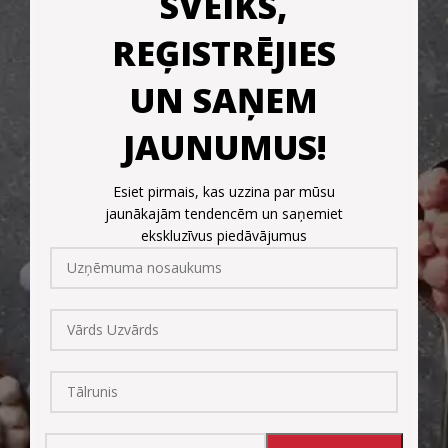
SVEIKS,
REĢISTRĒJIES
UN SAŅEM
JAUNUMUS!
Esiet pirmais, kas uzzina par mūsu
jaunākajām tendencēm un saņemiet
ekskluzīvus piedāvājumus