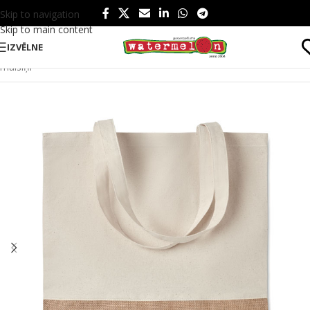
Skip to navigation
Skip to main content
IZVĒLNE
Sākums
/
Produkti
/
Somas un ceļošana
/
Somas
/
Iepirkuma
maisiņi