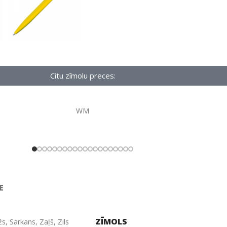
Citu zīmolu preces:
WM
E
ZĪMOLS
žs
,
Sarkans
,
Zaļš
,
Zils