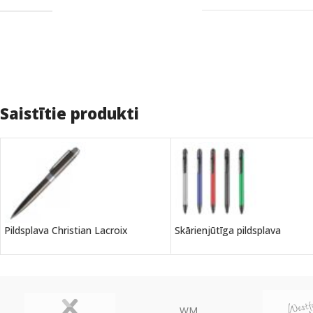
Saistītie produkti
Pildsplava Christian Lacroix
Skārienjūtīga pildsplava
WM