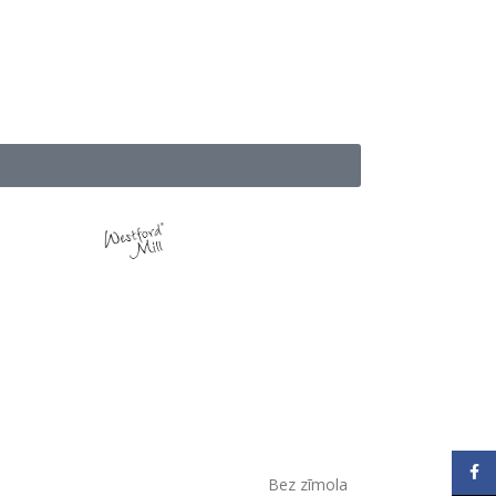
Face
Bez zīmola