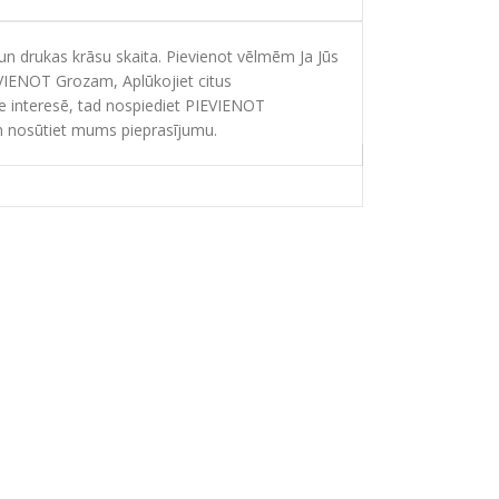
 drukas krāsu skaita. Pievienot vēlmēm Ja Jūs
EVIENOT Grozam, Aplūkojiet citus
ie interesē, tad nospiediet PIEVIENOT
 nosūtiet mums pieprasījumu.