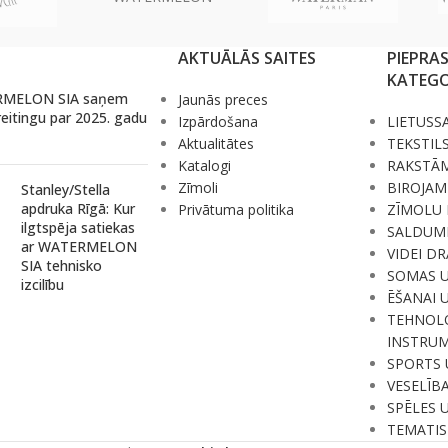
AKTUĀLĀS SAITES
PIEPRA
KATEGO
MELON SIA saņem
Jaunās preces
reitingu par 2025. gadu
Izpārdošana
LIETUSS
Aktualitātes
TEKSTIL
Katalogi
RAKSTĀ
Zīmoli
BIROJAM
Stanley/Stella
apdruka Rīgā: Kur
Privātuma politika
ZĪMOLU 
ilgtspēja satiekas
SALDUM
ar WATERMELON
VIDEI D
SIA tehnisko
SOMAS 
izcilību
ĒŠANAI 
TEHNOLO
INSTRUM
SPORTS 
VESELĪB
SPĒLES 
TEMATIS