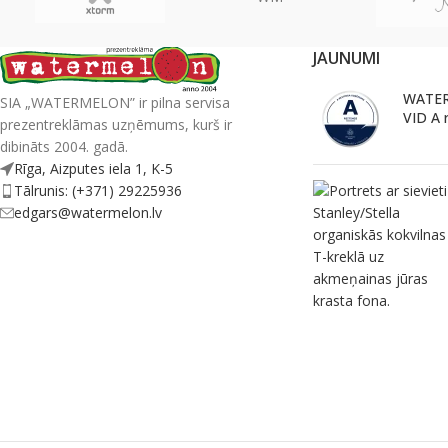
JAUNUMI
WATER
SIA „WATERMELON” ir pilna servisa
VID A 
prezentreklāmas uzņēmums, kurš ir
dibināts 2004. gadā.
Rīga, Aizputes iela 1, K-5
Tālrunis: (+371) 29225936
edgars@watermelon.lv