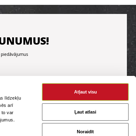
JAUNUMUS!
s piedāvājumus
Atļaut visu
s līdzekļu
mēs arī
Ļaut atlasi
 to var
pojumus.
Noraidīt