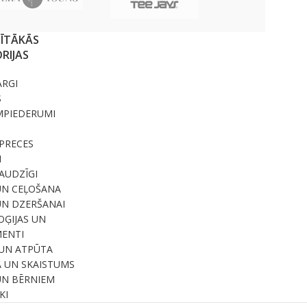
SĪTĀKĀS
RIJAS
ARGI
S
MPIEDERUMI
PRECES
I
RAUDZĪGI
UN CEĻOŠANA
UN DZERŠANAI
ĢIJAS UN
ENTI
UN ATPŪTA
A UN SKAISTUMS
UN BĒRNIEM
KI