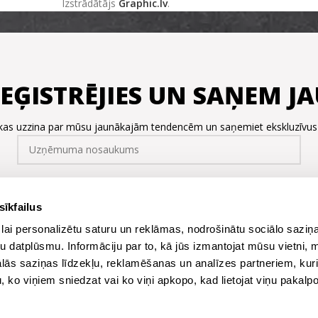
Izstrādātājs
Graphic.lv
.
REĢISTRĒJIES UN SAŅEM 
, kas uzzina par mūsu jaunākajām tendencēm un saņemiet ekskluzīvu
sīkfailus
lai personalizētu saturu un reklāmas, nodrošinātu sociālo saziņa
u datplūsmu. Informāciju par to, kā jūs izmantojat mūsu vietni, 
ās saziņas līdzekļu, reklamēšanas un analīzes partneriem, kuri
u, ko viņiem sniedzat vai ko viņi apkopo, kad lietojat viņu pakal
Esmu iepazinies ar
Privātuma politiku