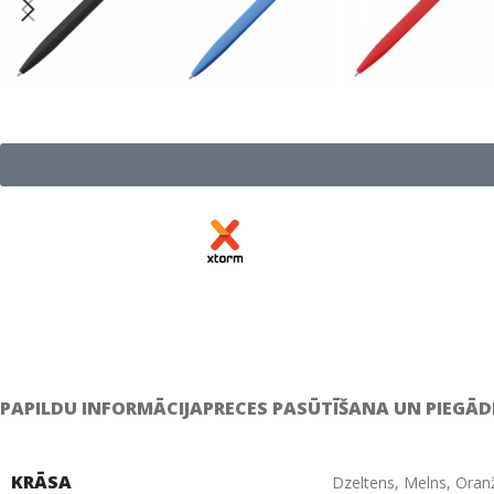
PAPILDU INFORMĀCIJA
PRECES PASŪTĪŠANA UN PIEGĀD
KRĀSA
Dzeltens
,
Melns
,
Oran