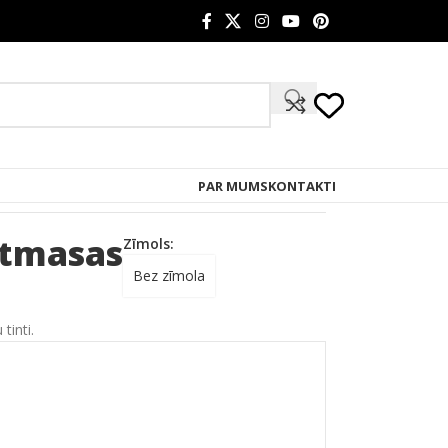
PAR MUMS
KONTAKTI
stmasas
Zīmols:
Bez zīmola
tinti.