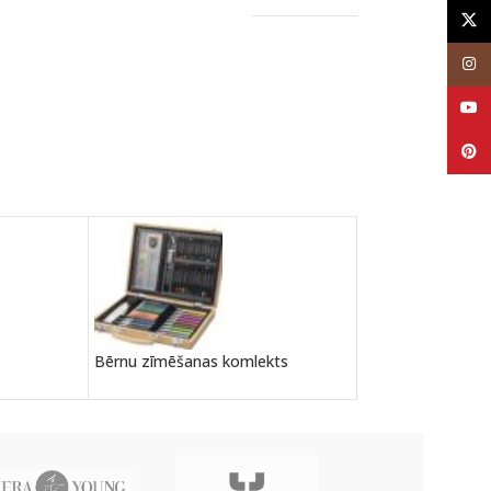
X
Inst
YouT
Pinte
Plastmasas pildsp
Bērnu zīmēšanas komlekts