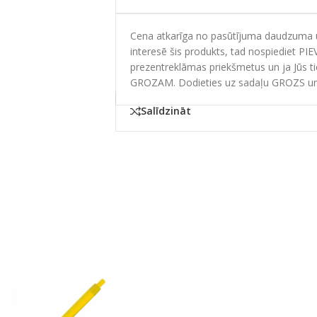
Cena atkarīga no pasūtījuma daudzuma un
interesē šis produkts, tad nospiediet PI
prezentreklāmas priekšmetus un ja Jūs t
GROZAM. Dodieties uz sadaļu GROZS un
Salīdzināt