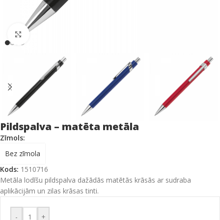
Click to enlarge
Pildspalva – matēta metāla
Zīmols:
Bez zīmola
Kods:
1510716
Metāla lodīšu pildspalva dažādās matētās krāsās ar sudraba
aplikācijām un zilas krāsas tinti.
-
+