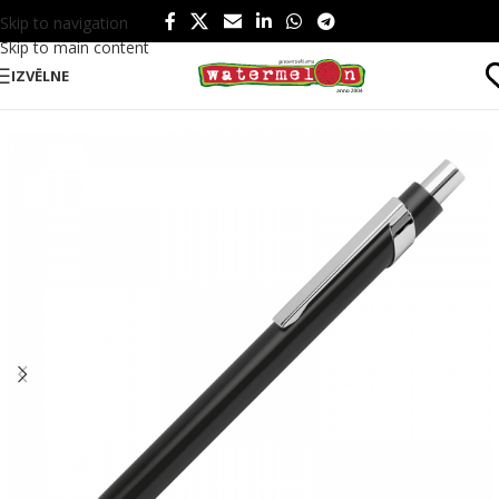
Skip to navigation
Skip to main content
IZVĒLNE
Sākums
/
Produkti
/
Rakstāmpiederumi
/
Pildspalvas
/
Metāla