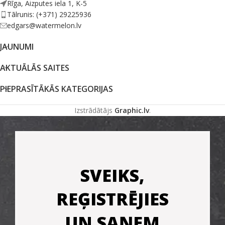
Rīga, Aizputes iela 1, K-5
Tālrunis: (+371) 29225936
edgars@watermelon.lv
JAUNUMI
AKTUĀLĀS SAITES
PIEPRASĪTĀKĀS KATEGORIJAS
Izstrādātājs
Graphic.lv
.
SVEIKS,
REĢISTRĒJIES
UN SAŅEM