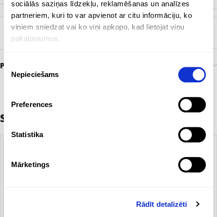
sociālās saziņas līdzekļu, reklamēšanas un analīzes
partneriem, kuri to var apvienot ar citu informāciju, ko
viņiem sniedzat vai ko viņi apkopo, kad lietojat viņu
BIRKA
EKO
pakalpojumus.
Preces pasūtīšana un piegāde
Piekrišanas
Nepieciešams
izvēle
Preferences
Saistītie produkti
Statistika
Mārketings
Rādīt detalizēti