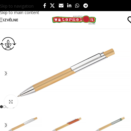
Skip to navigation
Skip to main content
IZVĒLNE
Sākums
/
Produkti
/
Rakstāmpiederumi
/
Pildspalvas
/
EKO
Click to enlarge