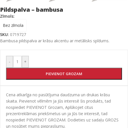
Pildspalva – bambusa
Zīmols:
Bez zīmola
SKU:
0719727
Bambusa pildspalva ar krāsu akcentu ar metālisks spīdums.
-
+
PIEVIENOT GROZAM
Cena atkarīga no pasūtījuma daudzuma un drukas krāsu
skaita. Pievienot vēlmēm Ja Jūs interesē šis produkts, tad
nospiediet PIEVIENOT Grozam, Aplūkojiet citus
prezentreklāmas priekšmetus un ja Jūs tie interesē, tad
nospiediet PIEVIENOT GROZAM. Dodieties uz sadaļu GROZS
un nosūtiet mums pieprasījumu.