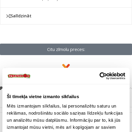
Salīdzināt
Citu zīmolu preces:
Papildu informācija
Šī tīmekļa vietne izmanto sīkfailus
ZĪMOLS
Bez zīmola
Mēs izmantojam sīkfailus, lai personalizētu saturu un
reklāmas, nodrošinātu sociālo saziņas līdzekļu funkcijas
un analizētu mūsu datplūsmu. Informāciju par to, kā jūs
Dabisks
,
Metāls
,
Oranžs
,
Pelēks
,
Sarkans
,
Tumši zaļš
,
KRĀSA
izmantojat mūsu vietni, mēs arī kopīgojam ar saviem
Tumši zils