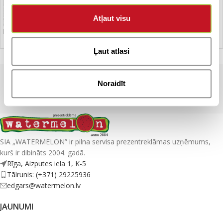
Atļaut visu
Lietussargs – garais
Ļaut atlasi
Noraidīt
WM
SIA „WATERMELON” ir pilna servisa prezentreklāmas uzņēmums,
kurš ir dibināts 2004. gadā.
Rīga, Aizputes iela 1, K-5
Tālrunis: (+371) 29225936
edgars@watermelon.lv
JAUNUMI