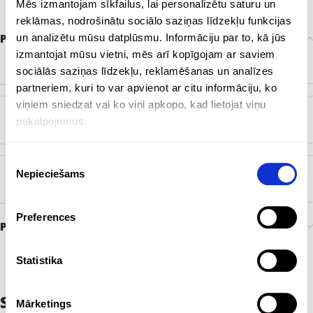
Mēs izmantojam sīkfailus, lai personalizētu saturu un
reklāmas, nodrošinātu sociālo saziņas līdzekļu funkcijas
Papildu informācija
un analizētu mūsu datplūsmu. Informāciju par to, kā jūs
izmantojat mūsu vietni, mēs arī kopīgojam ar saviem
KRĀSA
Balts
sociālās saziņas līdzekļu, reklamēšanas un analīzes
partneriem, kuri to var apvienot ar citu informāciju, ko
viņiem sniedzat vai ko viņi apkopo, kad lietojat viņu
pakalpojumus.
BIRKA
EKO
,
Pārstrādāta plastmasa
Piekrišanas
Nepieciešams
izvēle
ZĪMOLS
Bez zīmola
Preferences
Preces pasūtīšana un piegāde
Statistika
Saistītie produkti
Mārketings