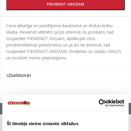
PIEVIENOT GROZAM
Cena atkarīga no pasūtījuma daudzuma un drukas krāsu
skaita. Pievienot vēlmēm Ja Jūs interesē šis produkts, tad
nospiediet PIEVIENOT Grozam, Aplūkojiet citus
prezentreklāmas priekšmetus un ja Jūs tie interesē, tad
nospiediet PIEVIENOT GROZAM. Dodieties uz sadaļu GROZS
un nosūtiet mums pieprasījumu.
Salīdzināt
Citu zīmolu preces:
Šī tīmekļa vietne izmanto sīkfailus