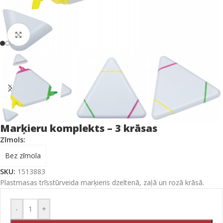
Click to enlarge
Marķieru komplekts – 3 krāsas
Zīmols:
Bez zīmola
SKU:
1513883
Plastmasas trīsstūrveida marķieris dzeltenā, zaļā un rozā krāsā.
-
+