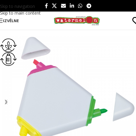
Skip to navigation
Skip to main content
IZVĒLNE
Sākums
/
Produkti
/
Rakstāmpiederumi
/
Marķieri