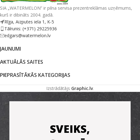
SIA „WATERMELON” ir pilna servisa prezentreklāmas uzņēmums,
kurš ir dibināts 2004. gadā.
Rīga, Aizputes iela 1, K-5
Tālrunis: (+371) 29225936
edgars@watermelon.lv
JAUNUMI
AKTUĀLĀS SAITES
PIEPRASĪTĀKĀS KATEGORIJAS
Izstrādātājs
Graphic.lv
.
SVEIKS,