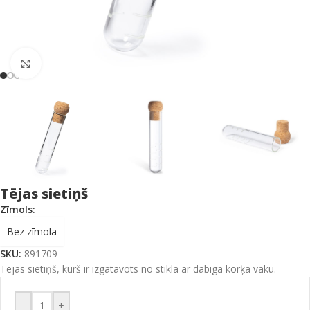
Click to enlarge
Tējas sietiņš
Zīmols:
Bez zīmola
SKU:
891709
Tējas sietiņš, kurš ir izgatavots no stikla ar dabīga korķa vāku.
-
+