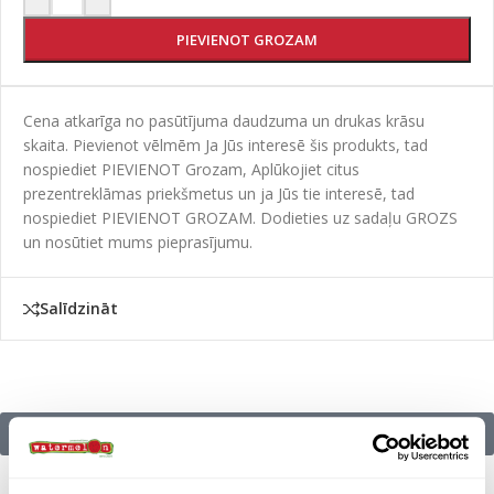
PIEVIENOT GROZAM
Cena atkarīga no pasūtījuma daudzuma un drukas krāsu
skaita. Pievienot vēlmēm Ja Jūs interesē šis produkts, tad
nospiediet PIEVIENOT Grozam, Aplūkojiet citus
prezentreklāmas priekšmetus un ja Jūs tie interesē, tad
nospiediet PIEVIENOT GROZAM. Dodieties uz sadaļu GROZS
un nosūtiet mums pieprasījumu.
Salīdzināt
Citu zīmolu preces: