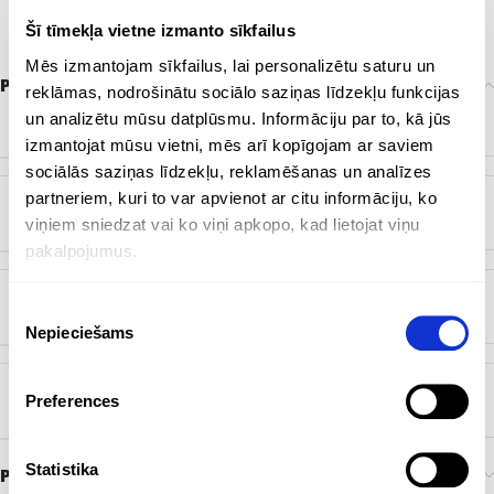
Šī tīmekļa vietne izmanto sīkfailus
Mēs izmantojam sīkfailus, lai personalizētu saturu un
Papildu informācija
reklāmas, nodrošinātu sociālo saziņas līdzekļu funkcijas
un analizētu mūsu datplūsmu. Informāciju par to, kā jūs
KRĀSA
Caurspīdīgs
,
Dabisks
izmantojat mūsu vietni, mēs arī kopīgojam ar saviem
sociālās saziņas līdzekļu, reklamēšanas un analīzes
partneriem, kuri to var apvienot ar citu informāciju, ko
ZĪMOLS
Bez zīmola
viņiem sniedzat vai ko viņi apkopo, kad lietojat viņu
pakalpojumus.
Piekrišanas
BIRKA
EKO
Nepieciešams
izvēle
Preferences
ĒŠANA MATERIĀLS
Stikls
Statistika
Preces pasūtīšana un piegāde