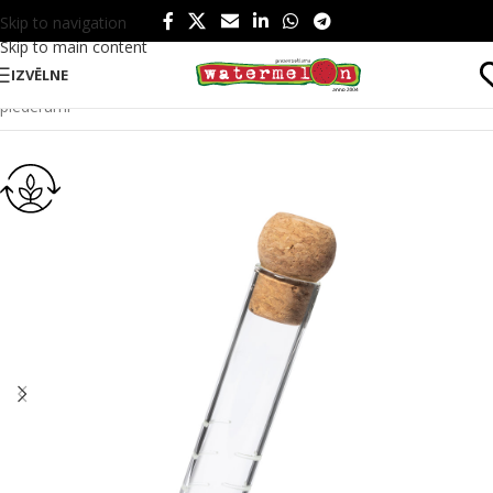
Skip to navigation
Skip to main content
IZVĒLNE
Sākums
/
Produkti
/
Ēšanai un dzeršanai
/
Ēšanai
/
Virtuves
piederumi