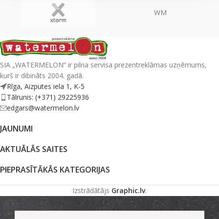
WM
SIA „WATERMELON” ir pilna servisa prezentreklāmas uzņēmums,
kurš ir dibināts 2004. gadā.
Rīga, Aizputes iela 1, K-5
Tālrunis: (+371) 29225936
edgars@watermelon.lv
JAUNUMI
AKTUĀLĀS SAITES
PIEPRASĪTĀKĀS KATEGORIJAS
Izstrādātājs
Graphic.lv
.