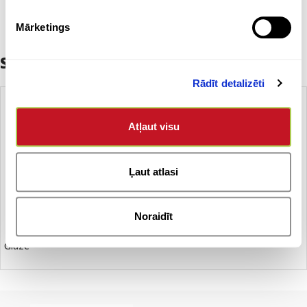
Mārketings
Saistītie produkti
Rādīt detalizēti
Atļaut visu
Ļaut atlasi
Noraidīt
Glāze