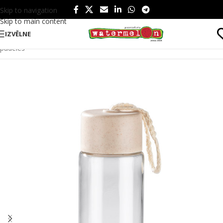
Skip to navigation
Skip to main content
IZVĒLNE
Sākums
/
Produkti
/
Ēšanai un dzeršanai
/
Dzērieniem
/
Ūdens
pudeles