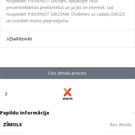
nospiediet PIEVIENOT Grozam, Aplūkojiet citus
prezentreklāmas priekšmetus un ja Jūs tie interesē, tad
nospiediet PIEVIENOT GROZAM. Dodieties uz sadaļu GROZS
un nosūtiet mums pieprasījumu.
Salīdzināt
Citu zīmolu preces:
Papildu informācija
ZĪMOLS
Bez zīmola