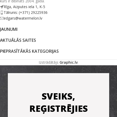
kurš ir dibināts 2004. gadā.
Rīga, Aizputes iela 1, K-5
Tālrunis: (+371) 29225936
edgars@watermelon.lv
JAUNUMI
AKTUĀLĀS SAITES
PIEPRASĪTĀKĀS KATEGORIJAS
Izstrādātājs
Graphic.lv
.
SVEIKS,
REĢISTRĒJIES