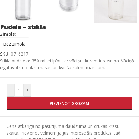
Pudele – stikla
Zīmols:
Bez zīmola
SKU:
0716217
Stikla pudele ar 350 ml ietilpību, ar vāciņu, kuram ir siksniņa. Vāciņš
izgatavots no plastmasas un kviešu salmu maisījuma.
-
+
PIEVIENOT GROZAM
Cena atkarīga no pasūtījuma daudzuma un drukas krāsu
skaita. Pievienot vēlmēm Ja Jūs interesē šis produkts, tad