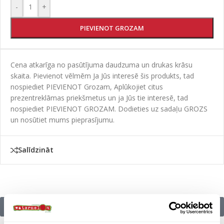
-
+
PIEVIENOT GROZAM
Cena atkarīga no pasūtījuma daudzuma un drukas krāsu
skaita. Pievienot vēlmēm Ja Jūs interesē šis produkts, tad
nospiediet PIEVIENOT Grozam, Aplūkojiet citus
prezentreklāmas priekšmetus un ja Jūs tie interesē, tad
nospiediet PIEVIENOT GROZAM. Dodieties uz sadaļu GROZS
un nosūtiet mums pieprasījumu.
Salīdzināt
Citu zīmolu preces: