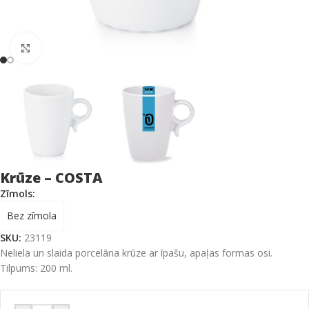
Click to enlarge
Krūze – COSTA
Zīmols:
Bez zīmola
SKU:
23119
Neliela un slaida porcelāna krūze ar īpašu, apaļas formas osi.
Tilpums: 200 ml.