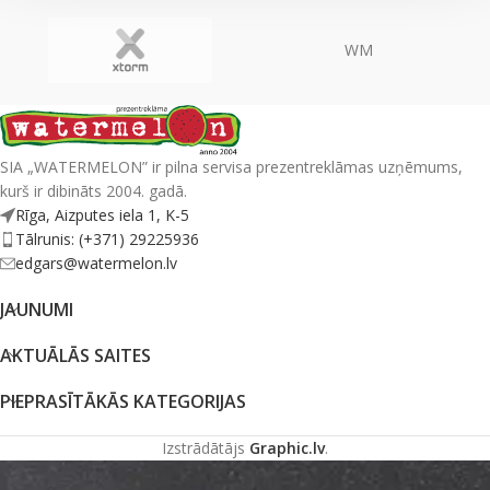
WM
SIA „WATERMELON” ir pilna servisa prezentreklāmas uzņēmums,
kurš ir dibināts 2004. gadā.
Rīga, Aizputes iela 1, K-5
Tālrunis: (+371) 29225936
edgars@watermelon.lv
JAUNUMI
AKTUĀLĀS SAITES
PIEPRASĪTĀKĀS KATEGORIJAS
Izstrādātājs
Graphic.lv
.