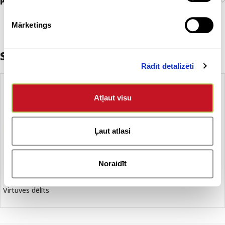
Preces pasūtīšana un piegāde
Mārketings
Saistītie produkti
Rādīt detalizēti
Atļaut visu
Ļaut atlasi
Noraidīt
Virtuves dēlīts