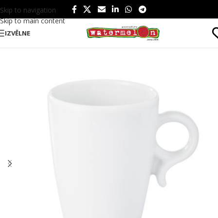
Skip to navigation
Skip to main content
IZVĒLNE
Sākums
/
Produkti
/
Ēšanai un dzeršanai
/
Dzērieniem
/
Krūzes