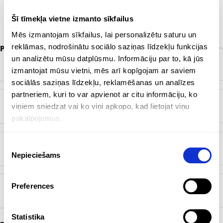
Šī tīmekļa vietne izmanto sīkfailus
Mēs izmantojam sīkfailus, lai personalizētu saturu un
reklāmas, nodrošinātu sociālo saziņas līdzekļu funkcijas
Papildu informācija
un analizētu mūsu datplūsmu. Informāciju par to, kā jūs
ZĪMOLS
Bez zīmola
izmantojat mūsu vietni, mēs arī kopīgojam ar saviem
sociālās saziņas līdzekļu, reklamēšanas un analīzes
partneriem, kuri to var apvienot ar citu informāciju, ko
viņiem sniedzat vai ko viņi apkopo, kad lietojat viņu
KRĀSA
Balts
pakalpojumus.
Piekrišanas
ĒŠANA TILPUMS
200 ml
Nepieciešams
izvēle
Preferences
ĒŠANA MATERIĀLS
Porcelāns
Statistika