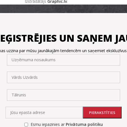
Izstrādātājs
Graphic.lv
.
REĢISTRĒJIES UN SAŅEM 
, kas uzzina par mūsu jaunākajām tendencēm un saņemiet ekskluzīvu
Esmu iepazinies ar
Privātuma politiku