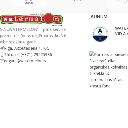
JAUNUMI
WATER
SIA „WATERMELON” ir pilna servisa
VID A 
prezentreklāmas uzņēmums, kurš ir
dibināts 2004. gadā.
Rīga, Aizputes iela 1, K-5
Tālrunis: (+371) 29225936
edgars@watermelon.lv