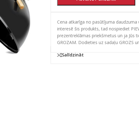
Cena atkarīga no pasūtījuma daudzuma un
interesē šis produkts, tad nospiediet PI
prezentreklāmas priekšmetus un ja Jūs t
GROZAM. Dodieties uz sadaļu GROZS un
Salīdzināt