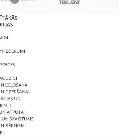
SĪTĀKĀS
RIJAS
ARGI
S
MPIEDERUMI
PRECES
I
RAUDZĪGI
UN CEĻOŠANA
UN DZERŠANAI
ĢIJAS UN
ENTI
UN ATPŪTA
A UN SKAISTUMS
UN BĒRNIEM
KI