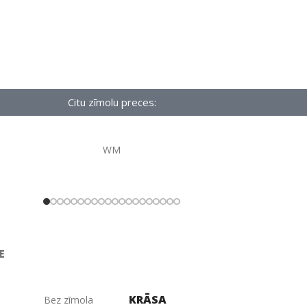
Citu zīmolu preces:
WM
E
KRĀSA
Bez zīmola