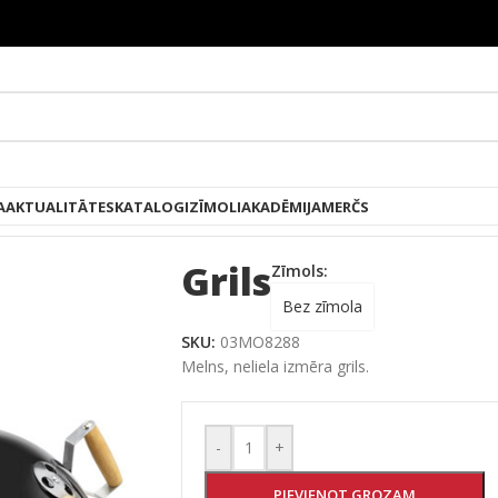
A
AKTUALITĀTES
KATALOGI
ZĪMOLI
AKADĒMIJA
MERČS
Grils
Zīmols:
Bez zīmola
SKU:
03MO8288
Melns, neliela izmēra grils.
-
+
PIEVIENOT GROZAM