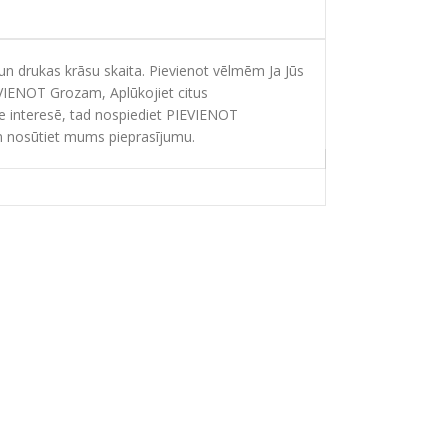
 drukas krāsu skaita. Pievienot vēlmēm Ja Jūs
EVIENOT Grozam, Aplūkojiet citus
ie interesē, tad nospiediet PIEVIENOT
 nosūtiet mums pieprasījumu.