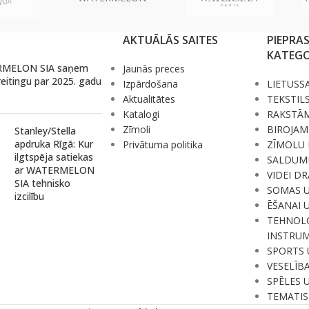
AKTUĀLĀS SAITES
PIEPRA
KATEGO
MELON SIA saņem
Jaunās preces
reitingu par 2025. gadu
Izpārdošana
LIETUSS
Aktualitātes
TEKSTIL
Katalogi
RAKSTĀ
Zīmoli
BIROJAM
Stanley/Stella
apdruka Rīgā: Kur
Privātuma politika
ZĪMOLU 
ilgtspēja satiekas
SALDUM
ar WATERMELON
VIDEI D
SIA tehnisko
SOMAS 
izcilību
ĒŠANAI 
TEHNOLO
INSTRUM
SPORTS 
VESELĪB
SPĒLES 
TEMATIS