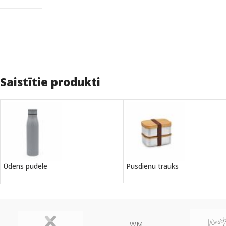
Saistītie produkti
Ūdens pudele
Pusdienu trauks
WM