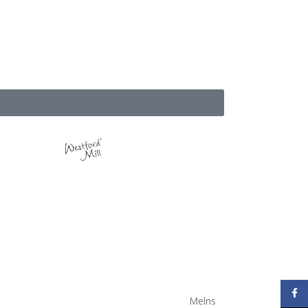
Face
Melns