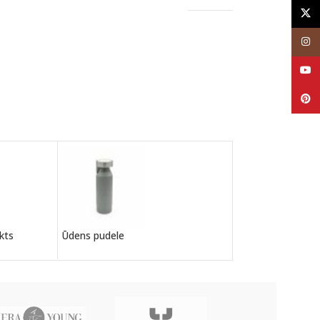
X
Inst
YouT
Pinte
Ūdens pudele
kts
Ūdens pudele