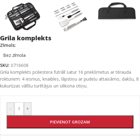
Grila komplekts
Zīmols:
Bez zīmola
SKU:
0716608
Grila komplekts poliestera futrālī satur 16 priekšmetus ar tērauda
rokturiem: 4 iesmus, knaibles, lāpstiņu ar pudeļu attaisāmo, dakšu, 8
kukurūzas vālīšu turētājus un silikona otiņu.
-
+
PIEVIENOT GROZAM