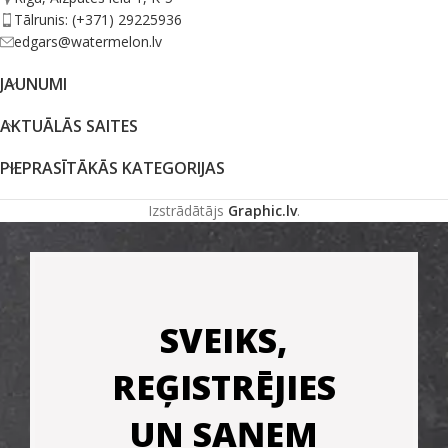
Tālrunis: (+371) 29225936
edgars@watermelon.lv
JAUNUMI
AKTUĀLĀS SAITES
PIEPRASĪTĀKĀS KATEGORIJAS
Izstrādātājs
Graphic.lv
.
SVEIKS,
REĢISTRĒJIES
UN SAŅEM