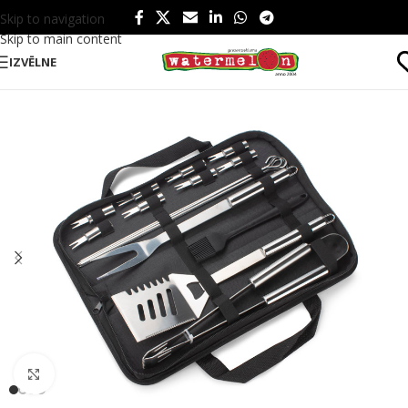
Skip to navigation
Skip to main content
IZVĒLNE
Sākums
/
Produkti
/
Ēšanai un dzeršanai
/
Ēšanai
/
Grillēšanai
Click to enlarge