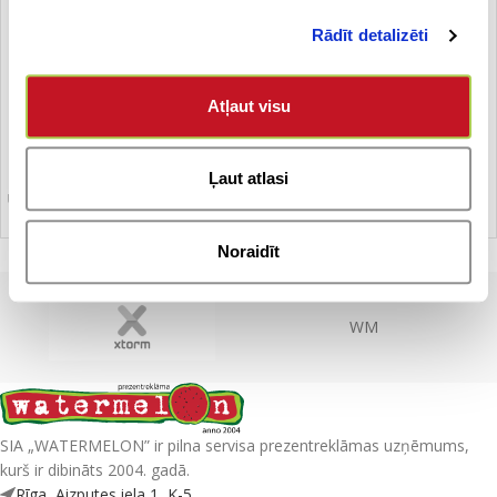
Rādīt detalizēti
Atļaut visu
Ļaut atlasi
Ūdens pudele
Noraidīt
WM
SIA „WATERMELON” ir pilna servisa prezentreklāmas uzņēmums,
kurš ir dibināts 2004. gadā.
Rīga, Aizputes iela 1, K-5