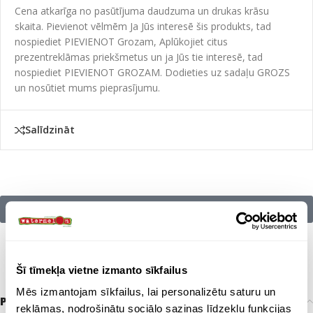
Cena atkarīga no pasūtījuma daudzuma un drukas krāsu
skaita. Pievienot vēlmēm Ja Jūs interesē šis produkts, tad
nospiediet PIEVIENOT Grozam, Aplūkojiet citus
prezentreklāmas priekšmetus un ja Jūs tie interesē, tad
nospiediet PIEVIENOT GROZAM. Dodieties uz sadaļu GROZS
un nosūtiet mums pieprasījumu.
Salīdzināt
Citu zīmolu preces:
Šī tīmekļa vietne izmanto sīkfailus
Mēs izmantojam sīkfailus, lai personalizētu saturu un
Papildu informācija
reklāmas, nodrošinātu sociālo saziņas līdzekļu funkcijas