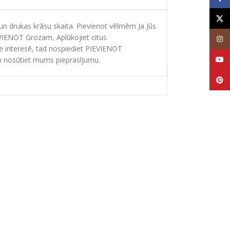
X
 drukas krāsu skaita. Pievienot vēlmēm Ja Jūs
EVIENOT Grozam, Aplūkojiet citus
Inst
ie interesē, tad nospiediet PIEVIENOT
YouT
 nosūtiet mums pieprasījumu.
Pinte