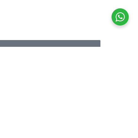
Caurspīdīgs