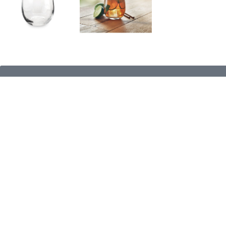
PAPILDU INFORMĀCIJA
PRECES PASŪTĪŠANA UN PIEGĀD
ZĪMOLS