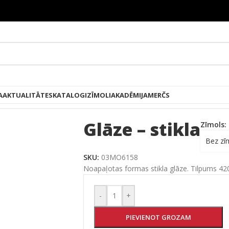
A
AKTUALITĀTES
KATALOGI
ZĪMOLI
AKADĒMIJA
MERČS
/
Glāze – stikla
Glāze – stikla
Zīmols:
Bez zī
SKU:
03MO6158
Noapaļotas formas stikla glāze. Tilpums 42
-
+
PIEVIENOT GROZAM