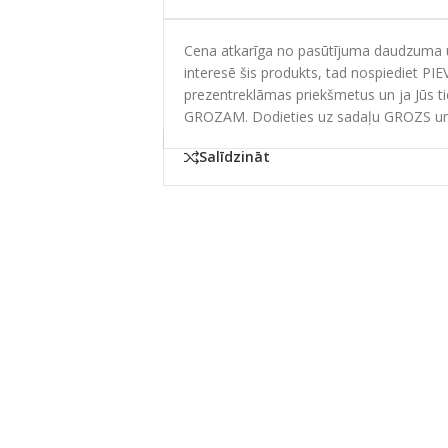
Cena atkarīga no pasūtījuma daudzuma un
interesē šis produkts, tad nospiediet PI
prezentreklāmas priekšmetus un ja Jūs t
GROZAM. Dodieties uz sadaļu GROZS un
Salīdzināt