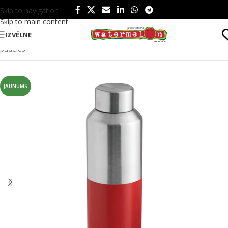
Skip to navigation
Skip to main content
IZVĒLNE
Sākums
/
Produkti
/
Ēšanai un dzeršanai
/
Dzērieniem
/
Ūdens
pudeles
JAUNUMS