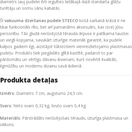
diametrs ļauj pudelei ērti iegulties lielākajā daļā standarta glāžu
turētāju un somu sānu kabatās.
Šī
vakuuma dzeršanas pudele STEECO
košā sarkanā krāsā ir ne
tikai funkcionāls rīks,
bet arī pamanāms aksesuārs,
kas izceļ jūsu
personību.
Tās gludā nerūsējošā tērauda ārpuse ir patīkama taustei
un viegli kopjama,
savukārt izturīgie materiāli garantē,
ka pudele
kalpos gadiem ilgi,
aizstājot tūkstošiem vienreizlietojamo plastmasas
pudeļu.
Produkts tiek piegādāts glītā kastītē,
padarot to par
pārdomātu un vērtīgu dāvanu ikvienam,
kurš novērtē kvalitāti,
ilgmūžību un modernu dizainu savā ikdienā.
Produkta detaļas
Izmērs:
Diametrs 7 cm,
augstums 24,
5 cm.
Svars:
Neto svars 0,
32 kg,
bruto svars 0,
4 kg.
Materiāls:
Pārstrādāts nerūsējošais tērauds,
izturīga plastmasa un
silikons.