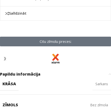
Salīdzināt
Citu zīmolu preces:
Papildu informācija
KRĀSA
Sarkans
ZĪMOLS
Bez zīmola