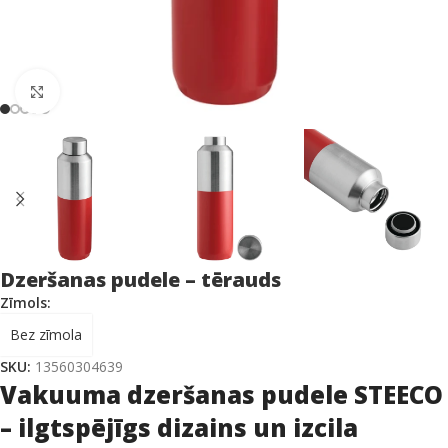
Click to enlarge
Dzeršanas pudele – tērauds
Zīmols:
Bez zīmola
SKU:
13560304639
Vakuuma dzeršanas pudele STEECO
– ilgtspējīgs dizains un izcila