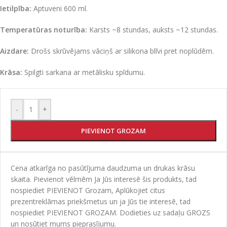
Ietilpība:
Aptuveni 600 ml.
Temperatūras noturība:
Karsts ~8 stundas,
auksts ~12 stundas.
Aizdare:
Drošs skrūvējams vāciņš ar silikona blīvi pret noplūdēm.
Krāsa:
Spilgti sarkana ar metālisku spīdumu.
-
+
PIEVIENOT GROZAM
Cena atkarīga no pasūtījuma daudzuma un drukas krāsu
skaita. Pievienot vēlmēm Ja Jūs interesē šis produkts, tad
nospiediet PIEVIENOT Grozam, Aplūkojiet citus
prezentreklāmas priekšmetus un ja Jūs tie interesē, tad
nospiediet PIEVIENOT GROZAM. Dodieties uz sadaļu GROZS
un nosūtiet mums pieprasījumu.