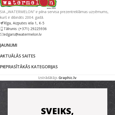
SIA „WATERMELON” ir pilna servisa prezentreklāmas uzņēmums,
kurš ir dibināts 2004. gadā.
Rīga, Aizputes iela 1, K-5
Tālrunis: (+371) 29225936
edgars@watermelon.lv
JAUNUMI
AKTUĀLĀS SAITES
PIEPRASĪTĀKĀS KATEGORIJAS
Izstrādātājs
Graphic.lv
.
SVEIKS,