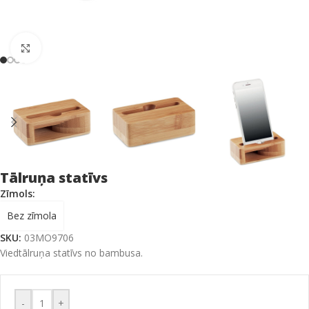
Click to enlarge
Tālruņa statīvs
Zīmols:
Bez zīmola
SKU:
03MO9706
Viedtālruņa statīvs no bambusa.
-
+