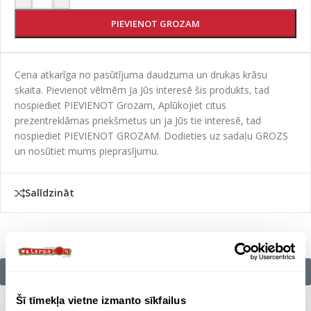
PIEVIENOT GROZAM
Cena atkarīga no pasūtījuma daudzuma un drukas krāsu
skaita. Pievienot vēlmēm Ja Jūs interesē šis produkts, tad
nospiediet PIEVIENOT Grozam, Aplūkojiet citus
prezentreklāmas priekšmetus un ja Jūs tie interesē, tad
nospiediet PIEVIENOT GROZAM. Dodieties uz sadaļu GROZS
un nosūtiet mums pieprasījumu.
Salīdzināt
Citu zīmolu preces:
Šī tīmekļa vietne izmanto sīkfailus