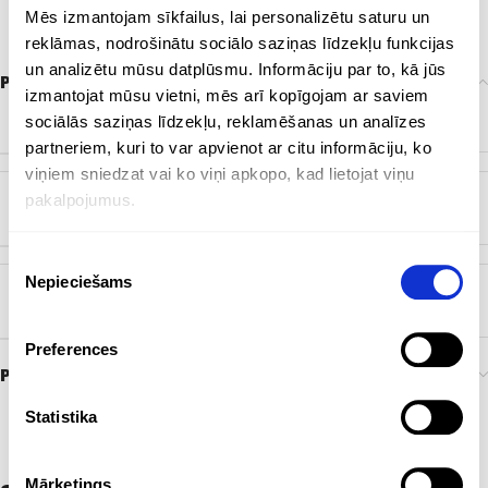
Mēs izmantojam sīkfailus, lai personalizētu saturu un
reklāmas, nodrošinātu sociālo saziņas līdzekļu funkcijas
un analizētu mūsu datplūsmu. Informāciju par to, kā jūs
Papildu informācija
izmantojat mūsu vietni, mēs arī kopīgojam ar saviem
ZĪMOLS
sociālās saziņas līdzekļu, reklamēšanas un analīzes
Bez zīmola
partneriem, kuri to var apvienot ar citu informāciju, ko
viņiem sniedzat vai ko viņi apkopo, kad lietojat viņu
pakalpojumus.
KRĀSA
Dabisks
Piekrišanas
Nepieciešams
izvēle
BIRKA
EKO
Preferences
Preces pasūtīšana un piegāde
Statistika
Mārketings