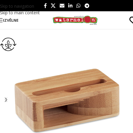
Skip to navigation
Skip to main content
IZVĒLNE
Sākums
/
Produkti
/
Birojam
/
Kancelejas preces