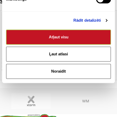
Saistītie produkti
Rādīt detalizēti
Atļaut visu
Ļaut atlasi
T – krekls
Noraidīt
WM