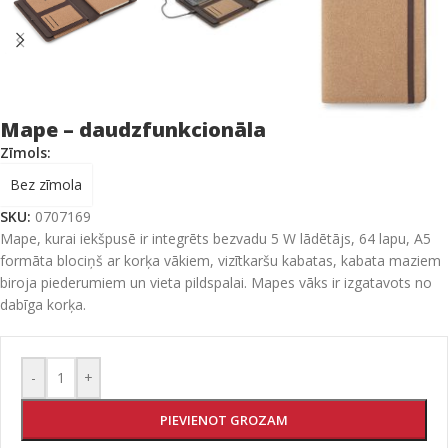
Mape – daudzfunkcionāla
Zīmols:
Bez zīmola
SKU:
0707169
Mape, kurai iekšpusē ir integrēts bezvadu 5 W lādētājs, 64 lapu, A5
formāta blociņš ar korķa vākiem, vizītkaršu kabatas, kabata maziem
biroja piederumiem un vieta pildspalai. Mapes vāks ir izgatavots no
dabīga korķa.
-
+
PIEVIENOT GROZAM