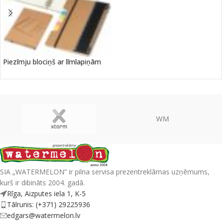
Piezīmju blociņš ar līmlapiņām
WM
SIA „WATERMELON” ir pilna servisa prezentreklāmas uzņēmums,
kurš ir dibināts 2004. gadā.
Rīga, Aizputes iela 1, K-5
Tālrunis: (+371) 29225936
edgars@watermelon.lv