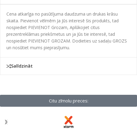
Cena atkarīga no pasūtījuma daudzuma un drukas krāsu
skaita. Pievienot vēlmēm Ja Jūs interesē šis produkts, tad
nospiediet PIEVIENOT Grozam, Aplūkojiet citus
prezentreklāmas priekšmetus un ja Jūs tie interesē, tad
nospiediet PIEVIENOT GROZAM. Dodieties uz sadaļu GROZS
un nosūtiet mums pieprasījumu.
Salīdzināt
Citu zīmolu preces: