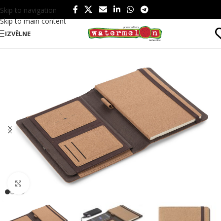
Skip to navigation
Skip to main content
IZVĒLNE
Sākums
/
Produkti
/
Birojam
/
Mapes
Click to enlarge