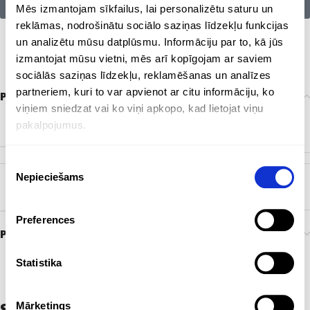
Citu zīmolu preces:
Mēs izmantojam sīkfailus, lai personalizētu saturu un
reklāmas, nodrošinātu sociālo saziņas līdzekļu funkcijas
un analizētu mūsu datplūsmu. Informāciju par to, kā jūs
izmantojat mūsu vietni, mēs arī kopīgojam ar saviem
sociālās saziņas līdzekļu, reklamēšanas un analīzes
partneriem, kuri to var apvienot ar citu informāciju, ko
Papildu informācija
viņiem sniedzat vai ko viņi apkopo, kad lietojat viņu
Balts
,
Dzeltens
,
Gaiši zils
,
Melns
,
Navy zils
,
Oranžs
,
pakalpojumus.
KRĀSA
Pelēks
,
Rozā
,
Sarkans
,
Tumši zaļš
,
Zaļš
,
Zils
Piekrišanas
Nepieciešams
izvēle
ZĪMOLS
Bez zīmola
Preferences
Preces pasūtīšana un piegāde
Statistika
Saistītie produkti
Mārketings