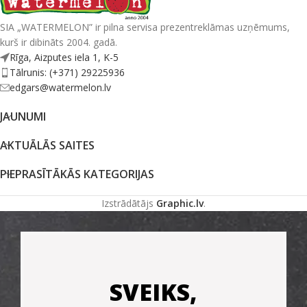
SIA „WATERMELON” ir pilna servisa prezentreklāmas uzņēmums,
kurš ir dibināts 2004. gadā.
Rīga, Aizputes iela 1, K-5
Tālrunis: (+371) 29225936
edgars@watermelon.lv
JAUNUMI
AKTUĀLĀS SAITES
PIEPRASĪTĀKĀS KATEGORIJAS
Izstrādātājs
Graphic.lv
.
SVEIKS,