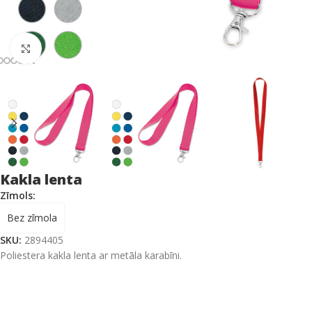
Click to enlarge
Kakla lenta
Zīmols:
Bez zīmola
SKU:
2894405
Poliestera kakla lenta ar metāla karabīni.