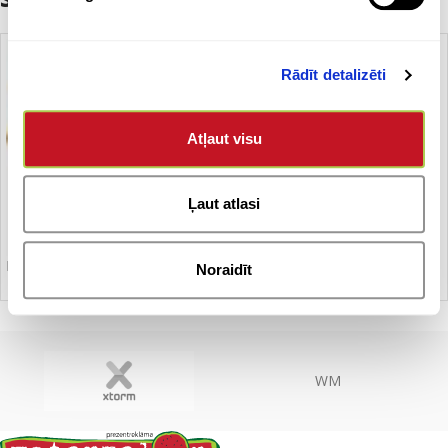
Rādīt detalizēti
Atļaut visu
Ļaut atlasi
Piezīmju blociņš
Noraidīt
WM