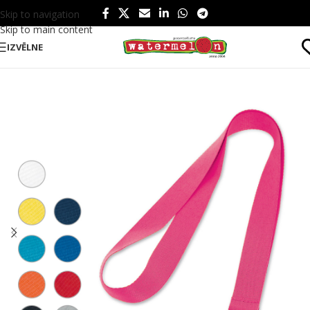
Skip to navigation
Skip to main content
IZVĒLNE
Sākums
/
Produkti
/
Birojam
/
Kakla lentas