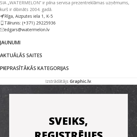
SIA „WATERMELON” ir pilna servisa prezentreklāmas uzņēmums,
kurš ir dibināts 2004. gadā.
Rīga, Aizputes iela 1, K-5
Tālrunis: (+371) 29225936
edgars@watermelon.lv
JAUNUMI
AKTUĀLĀS SAITES
PIEPRASĪTĀKĀS KATEGORIJAS
Izstrādātājs
Graphic.lv
.
SVEIKS,
REĢISTRĒJIES