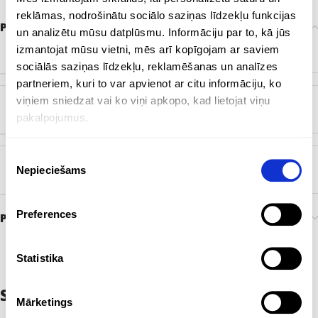
reklāmas, nodrošinātu sociālo saziņas līdzekļu funkcijas
Papildu informācija
un analizētu mūsu datplūsmu. Informāciju par to, kā jūs
izmantojat mūsu vietni, mēs arī kopīgojam ar saviem
ZĪMOLS
Bez zīmola
sociālās saziņas līdzekļu, reklamēšanas un analīzes
partneriem, kuri to var apvienot ar citu informāciju, ko
viņiem sniedzat vai ko viņi apkopo, kad lietojat viņu
KRĀSA
Bēšīgs
,
Brūns
,
Gaiši zaļš
,
Pelēks
,
Tumši sarkans
pakalpojumus.
Piekrišanas
Nepieciešams
izvēle
BIRKA
EKO
Preferences
Preces pasūtīšana un piegāde
Statistika
Saistītie produkti
Mārketings