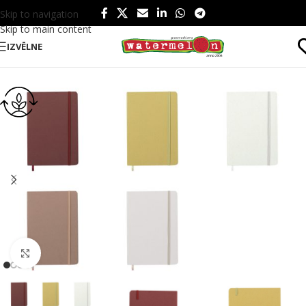
Skip to navigation
Skip to main content
IZVĒLNE
Sākums
/
Produkti
/
Birojam
/
Blociņi
Click to enlarge