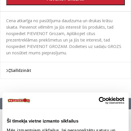
Cena atkarīga no pasūtījuma daudzuma un drukas krāsu
skaita. Pievienot vēlmēm Ja Jūs interesē šis produkts, tad
nospiediet PIEVIENOT Grozam, Aplūkojiet citus
prezentreklāmas priekšmetus un ja Jūs tie interesē, tad
nospiediet PIEVIENOT GROZAM. Dodieties uz sadaļu GROZS
un nosūtiet mums pieprasījumu.
Salīdzināt
Citu zīmolu preces:
Šī tīmekļa vietne izmanto sīkfailus
Mēs izmantojam sīkfailus, lai personalizētu saturu un