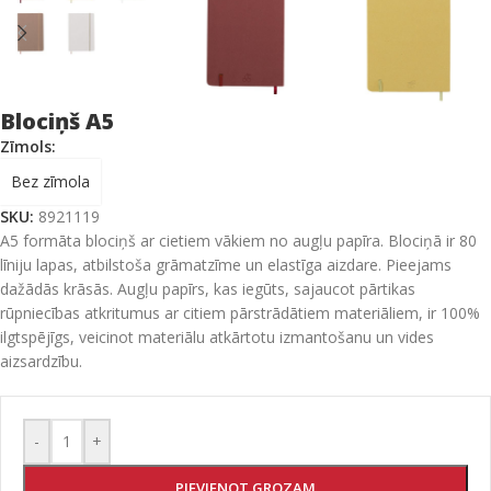
Blociņš A5
Zīmols:
Bez zīmola
SKU:
8921119
A5 formāta blociņš ar cietiem vākiem no augļu papīra. Blociņā ir 80
līniju lapas, atbilstoša grāmatzīme un elastīga aizdare. Pieejams
dažādās krāsās. Augļu papīrs, kas iegūts, sajaucot pārtikas
rūpniecības atkritumus ar citiem pārstrādātiem materiāliem, ir 100%
ilgtspējīgs, veicinot materiālu atkārtotu izmantošanu un vides
aizsardzību.
-
+
PIEVIENOT GROZAM